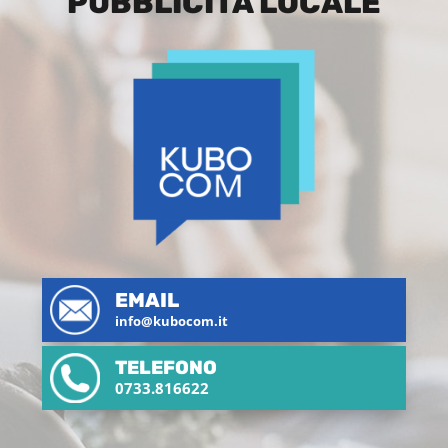
PUBBLICITÀ LOCALE
EMAIL
info@kubocom.it
TELEFONO
0733.816622