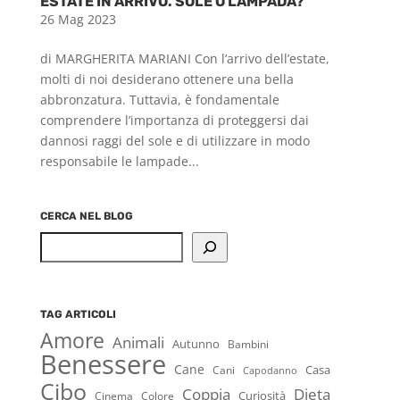
ESTATE IN ARRIVO. SOLE O LAMPADA?
26 Mag 2023
di MARGHERITA MARIANI Con l’arrivo dell’estate,
molti di noi desiderano ottenere una bella
abbronzatura. Tuttavia, è fondamentale
comprendere l’importanza di proteggersi dai
dannosi raggi del sole e di utilizzare in modo
responsabile le lampade...
CERCA NEL BLOG
Cerca
TAG ARTICOLI
Amore
Animali
Autunno
Bambini
Benessere
Cane
Casa
Cani
Capodanno
Cibo
Coppia
Dieta
Curiosità
Cinema
Colore