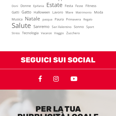
Estate
Donne
Festa
Fitness
Feste
Doni
Epifania
Gatto
Gatti
Halloween
Lavoro
Moda
Mare
Matrimonio
Natale
Musica
Paura
Primavera
pasqua
Regalo
Salute
Sanremo
Sonno
San Valentino
Sport
Tecnologia
Zucchero
Stress
Vacanze
Viaggio
SEGUICI SUI SOCIAL
PER LA TUA