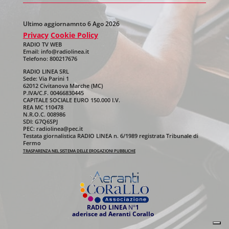
Ultimo aggiornamnto 6 Ago 2026
Privacy
Cookie Policy
RADIO TV WEB
Email: info@radiolinea.it
Telefono: 800217676
RADIO LINEA SRL
Sede: Via Parini 1
62012 Civitanova Marche (MC)
P.IVA/C.F. 00466830445
CAPITALE SOCIALE EURO 150.000 I.V.
REA MC 110478
N.R.O.C. 008986
SDI: G7Q6SPJ
PEC: radiolinea@pec.it
Testata giornalistica RADIO LINEA n. 6/1989 registrata Tribunale di
Fermo
TRASPARENZA NEL SISTEMA DELLE EROGAZIONI PUBBLICHE
RADIO LINEA
N°
1
aderisce ad Aeranti Corallo